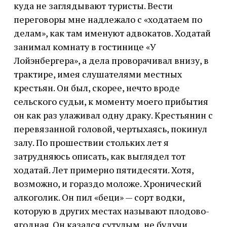
куда не заглядывают туристы. Вести
переговоры мне надлежало с «ходатаем по
делам», как там именуют адвокатов. Ходатай
занимал комнату в гостинице «У
Лойэнбергера», а дела проворачивал внизу, в
трактире, имея слушателями местных
крестьян. Он был, скорее, нечто вроде
сельского судьи, к моменту моего прибытия
он как раз улаживал одну драку. Крестьянин с
перевязанной головой, чертыхаясь, покинул
залу. По прошествии стольких лет я
затрудняюсь описать, как выглядел тот
ходатай. Лет примерно пятидесяти. Хотя,
возможно, и гораздо моложе. Хронический
алкоголик. Он пил «беци» — сорт водки,
которую в других местах называют плодово-
ягодная. Он казался сутулым, не будучи